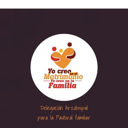
Delegación Arzobispal
para la Pastoral familiar