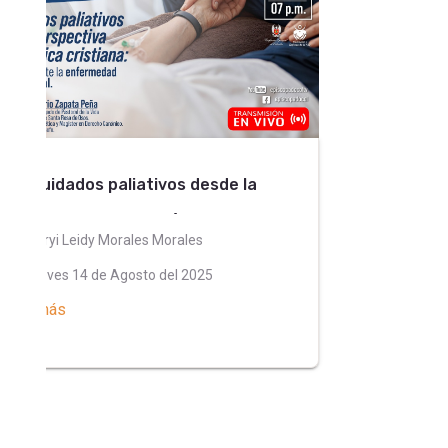
Los cuidados paliativos desde la
CRONOG
perspectiva antropológica cristiana
OVULACI
Maryi Leidy Morales Morales
Maryi L
Jueves 14 de Agosto del 2025
Martes
Leer más
Leer más